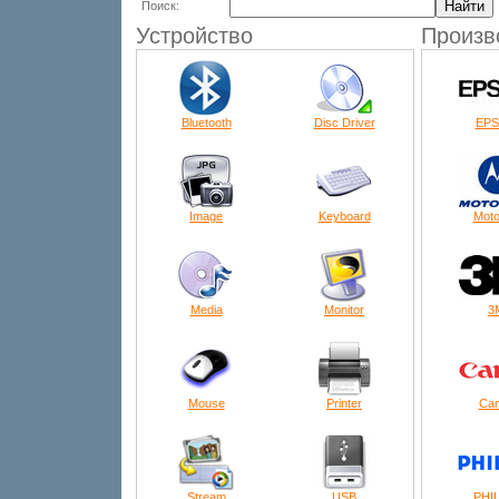
Поиск:
Устройство
Произв
Bluetooth
Disc Driver
EP
Image
Keyboard
Moto
Media
Monitor
3
Mouse
Printer
Ca
Stream
USB
PHI