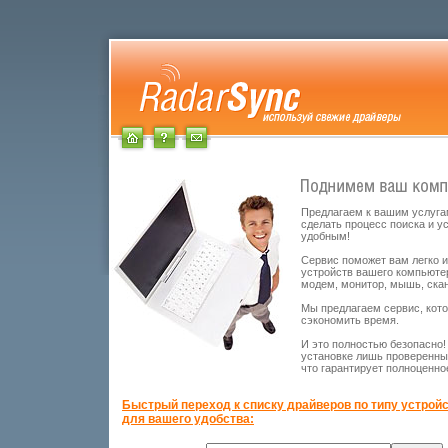
Предлагаем к вашим услуга
сделать процесс поиска и у
удобным!
Сервис поможет вам легко и
устройств вашего компьютера
модем, монитор, мышь, скане
Мы предлагаем сервис, кот
сэкономить время.
И это полностью безопасно!
установке лишь проверенны
что гарантирует полноценн
Быстрый переход к списку драйверов по типу устройс
для вашего удобства: