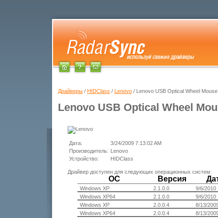
Драйверы
/
HIDClass
/
Lenovo
/ Lenovo USB Optical Wheel Mouse
Lenovo USB Optical Wheel Mou
Дата:
3/24/2009 7:13:02 AM
Производитель:
Lenovo
Устройство:
HIDClass
Драйвер доступен для следующих операционных систем:
ОС
Версия
Да
Windows XP
2.1.0.0
9/6/2010
Windows XP64
2.1.0.0
9/6/2010
Windows XP
2.0.0.4
8/13/200
Windows XP64
2.0.0.4
8/13/200