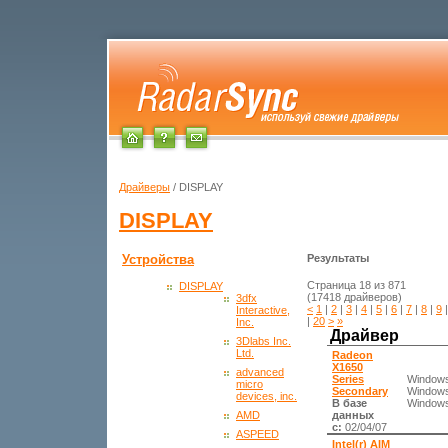
Драйверы
/ DISPLAY
DISPLAY
Устройства
Результаты
Страница 18 из 871
DISPLAY
(17418 драйверов)
3dfx
<
1
|
2
|
3
|
4
|
5
|
6
|
7
|
8
|
9
Interactive,
|
20
>
»
Inc.
Драйвер
3Dlabs Inc.
Ltd.
Radeon
X1650
advanced
Series
Windows
micro
Secondary
Windows
devices, inc.
В базе
Windows
данных
AMD
с:
02/04/07
ASPEED
Intel(r) AIM