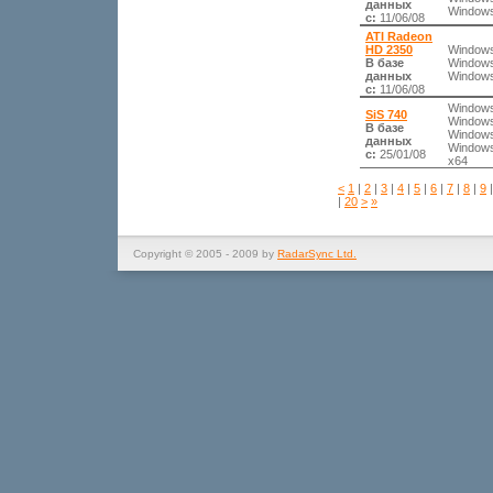
данных
Windows
с:
11/06/08
ATI Radeon
HD 2350
Windows
В базе
Windows
данных
Windows
с:
11/06/08
Windows
SiS 740
Windows
В базе
Windows
данных
Windows
с:
25/01/08
x64
<
1
|
2
|
3
|
4
|
5
|
6
|
7
|
8
|
9
|
20
>
»
Copyright © 2005 - 2009 by
RadarSync Ltd.