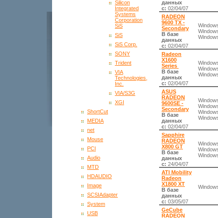
данных
Silicon
с:
02/04/07
Integrated
Systems
RADEON
Corporation
9600 TX -
Windows
SiS
Secondary
Windows
В базе
SiS
Windows
данных
SiS Corp.
с:
02/04/07
SONY
Radeon
X1600
Windows
Trident
Series
Windows
В базе
VIA
Windows
данных
Technologies,
с:
02/04/07
Inc.
ASUS
VIA/S3G
RADEON
Windows
XGI
9600SE -
Windows
Secondary
ShortCut
Windows
В базе
Windows
данных
MEDIA
с:
02/04/07
net
Sapphire
Mouse
RADEON
Windows
X800 GT
PCI
Windows
В базе
Windows
Audio
данных
с:
24/04/07
MTD
ATI Mobility
HDAUDIO
Radeon
X1800 XT
Image
Windows
В базе
SCSIAdapter
данных
с:
03/05/07
System
GeCube
USB
RADEON