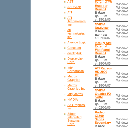
AST
External TV
Windows
Encoder
ASUSTek
Windows
Driver 4
Windows
ATI
В базе
Windows
данных
ATI
с:
15/12/05
Technologies
NVIDIA
Inc
Windows
Dualview
Windows
ati
В базе
Windows
technologies
данных
Windows
inc.
с:
02/04/07
Avance Logic
Intel(r) AIM
External
Conexant
Windows
Flat Panel
Windows
Driver 4
displaylink
Windows
В базе
Windows
DisplayLink
данных
Corp.
с:
28/07/05
Intel
ATI Radeon
Corporation
HD 2900
Windows
XT
Matrox
Windows
В базе
Graphics
Windows
данных
Matrox
с:
18/07/07
Graphics Inc.
NVIDIA
Quadro FX
Mfg.Matrox
Windows
570M
Windows
NVIDIA
В базе
Windows
данных
S3 Graphics,
с:
02/06/08
Inc.
Radeon
Silicon
X1300
Integrated
Series
Windows
Systems
Secondary
Windows
Corp.
В базе
Windows