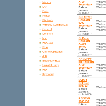
X700
Windows
Modem
Secondary
Windows
LAN
В базе
Windows
данных
Ports
с:
16/05/07
Printer
GIGABYTE
RADEON
Bluetooth
Windows
9200 -
Windows
Wireless Communicati
Secondary
Windows
В базе
General
Windows
данных
Dot4Print
с:
03/04/07
GeCube
hdc
RADEON
HIDClass
X1600
Windows
Series
Windows
BTW
В базе
Windows
Online Application
данных
с:
16/05/07
dot4
CONNECT
BluetoothVirtual
3D RADEON
X700
Windows
Uninstall Entry
Secondary
Windows
HID
В базе
Windows
данных
Keyboard
с:
16/05/07
NVIDIA
GeForce
8600 GT
Windows
В базе
данных
с:
24/01/08
RADEON
Windows
9100 IGP
Windows
В базе
Windows