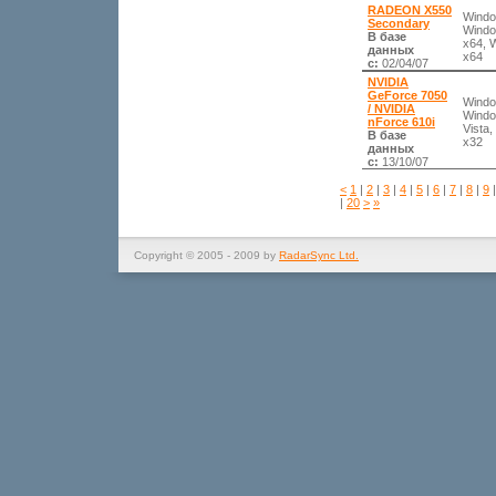
RADEON X550
Windo
Secondary
Windo
В базе
x64, 
данных
x64
с:
02/04/07
NVIDIA
GeForce 7050
Windo
/ NVIDIA
Windo
nForce 610i
Vista
В базе
x32
данных
с:
13/10/07
<
1
|
2
|
3
|
4
|
5
|
6
|
7
|
8
|
9
|
20
>
»
Copyright © 2005 - 2009 by
RadarSync Ltd.