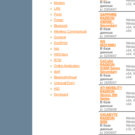
Windo
В базе
Modem
x32, 
данных
LAN
с:
03/04/07
Ports
SAPPHIRE
RADEON
Windo
Printer
X300SE -
Windo
Secondary
Bluetooth
x64, 
В базе
x64
Wireless Communicati
данных
с:
24/04/07
General
SiS
Dot4Print
Windo
661FXMIU
Windo
В базе
hdc
x64, 
данных
x64, 
HIDClass
с:
02/04/07
BTW
GeCube
RADEON
Online Application
Windo
X1600 Series
Windo
dot4
Secondary
x64, 
В базе
x64
BluetoothVirtual
данных
с:
16/05/07
Uninstall Entry
ATI MOBILITY
HID
RADEON
Windo
Keyboard
Xpress 200
Windo
Series
x64, 
В базе
x64
данных
с:
12/06/08
GIGABYTE
RADEON
Windo
9200
Windo
В базе
Windo
данных
x32, 
с:
03/04/07