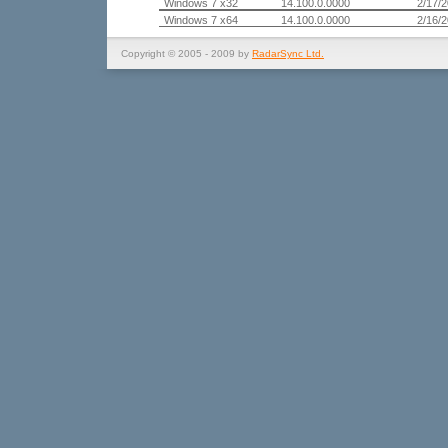
Windows 7 x32
14.100.0.0000
2/17/
Windows 7 x64
14.100.0.0000
2/16/
Copyright © 2005 - 2009 by
RadarSync Ltd.