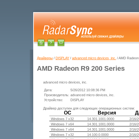
Драйверы
/
DISPLAY
/
advanced micro devices, inc.
/ AMD Radeon 
AMD Radeon R9 200 Series
advanced micro devices, inc.
Дата:
5/26/2012 10:08:36 PM
Производитель:
advanced micro devices, inc.
Устройство:
DISPLAY
Драйвер доступен для следующих операционных систем:
ОС
Версия
Д
Windows 7 x32
14.301.1001.0000
2/16/
Windows 7 x64
14.301.1001.0000
2/16/
Windows 7 x64
14.301.1001.0000
2/16/
Windows 7 x32
14.100.0.0000
2/16/