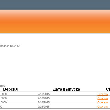
 Radeon R5 235X
стем:
Версия
Дата выпуска
С
.0000
2/16/2015
Скачать
.0000
2/16/2015
Скачать
.0000
2/16/2015
Скачать
00
2/16/2015
Скачать