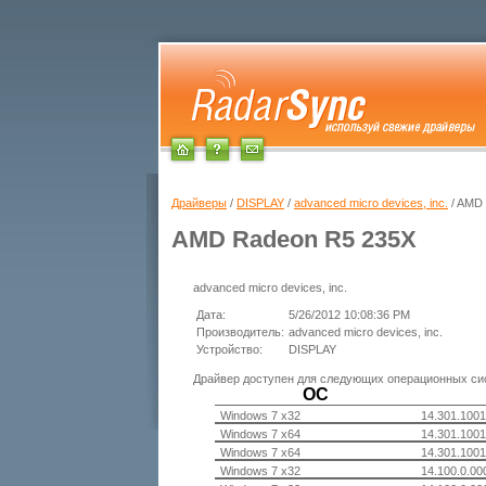
Драйверы
/
DISPLAY
/
advanced micro devices, inc.
/ AMD
AMD Radeon R5 235X
advanced micro devices, inc.
Дата:
5/26/2012 10:08:36 PM
Производитель:
advanced micro devices, inc.
Устройство:
DISPLAY
Драйвер доступен для следующих операционных си
ОС
Windows 7 x32
14.301.1001
Windows 7 x64
14.301.1001
Windows 7 x64
14.301.1001
Windows 7 x32
14.100.0.00