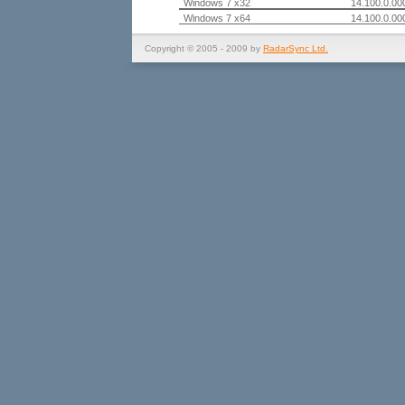
Windows 7 x32
14.100.0.00
Windows 7 x64
14.100.0.00
Copyright © 2005 - 2009 by
RadarSync Ltd.