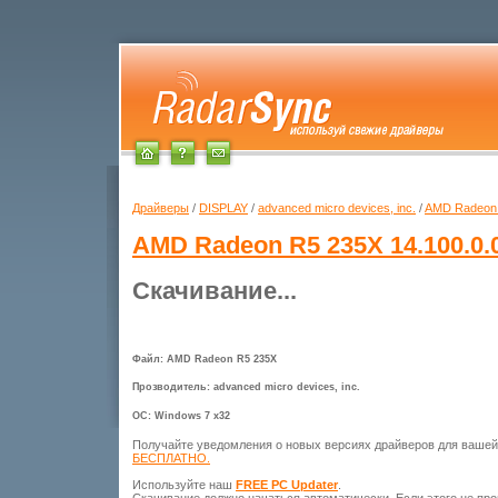
Драйверы
/
DISPLAY
/
advanced micro devices, inc.
/
AMD Radeon
AMD Radeon R5 235X
14.100.0.
Скачивание...
Файл: AMD Radeon R5 235X
Прозводитель: advanced micro devices, inc.
ОС: Windows 7 x32
Получайте уведомления о новых версиях драйверов для ваше
БЕСПЛАТНО.
Используйте наш
FREE PC Updater
.