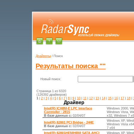
Драйверы
/ Поиск
Результаты поиска ""
Новый поиск:
Страница 1 из 6320
(126392 драйверов)
1
|
2
|
3
|
4
|
5
|
6
|
7
|
8
|
9
|
10
|
11
|
12
|
13
|
14
|
15
|
16
|
17
|
18
|
Драйвер
Intel(R) ICH8M-E LPC Interface
Windows 2000, Wi
Controller - 2815
Windows Vista, Wi
В базе данных с:
02/04/07
x32, Windows 7 x
Windows XP, Wind
Intel(R) 82801 PCI Bridge - 244E
Windows Vista x6
В базе данных с:
02/04/07
7 x64
Intel(R) 82801HEM/HBM SATA AHCI
Windows XP, Wind