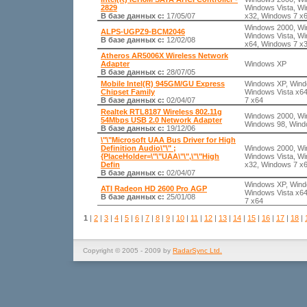
2829
Windows Vista, Wi
В базе данных с:
17/05/07
x32, Windows 7 x
Windows 2000, Wi
ALPS-UGPZ9-BCM2046
Windows Vista, Wi
В базе данных с:
12/02/08
x64, Windows 7 x
Atheros AR5006X Wireless Network
Adapter
Windows XP
В базе данных с:
28/07/05
Mobile Intel(R) 945GM/GU Express
Windows XP, Wind
Chipset Family
Windows Vista x6
В базе данных с:
02/04/07
7 x64
Realtek RTL8187 Wireless 802.11g
Windows 2000, Wi
54Mbps USB 2.0 Network Adapter
Windows 98, Wind
В базе данных с:
19/12/06
\"\"Microsoft UAA Bus Driver for High
Definition Audio\"\" ;
Windows 2000, Wi
{PlaceHolder=\"\"UAA\"\",\"\"High
Windows Vista, Wi
Defin
x32, Windows 7 x
В базе данных с:
02/04/07
Windows XP, Wind
ATI Radeon HD 2600 Pro AGP
Windows Vista x6
В базе данных с:
25/01/08
7 x64
1
|
2
|
3
|
4
|
5
|
6
|
7
|
8
|
9
|
10
|
11
|
12
|
13
|
14
|
15
|
16
|
17
|
18
|
Copyright © 2005 - 2009 by
RadarSync Ltd.