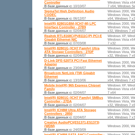
Controller
Windows Vista x6
В базе данных с:
10/10/07
7 x64, Windows S
SigmaTel High Definition Audio
Windows 2000, Wi
CODEC
Windows Vista, Wi
В базе данных с:
06/12/07
x64, Windows 7 x
Intel(R) 82801GBM (ICH7-M) LPC
Windows 2000, Wi
Interface Controller - 27B9
Windows Vista, Wi
В базе данных с:
02/04/07
x32, Windows 7 x
Realtek RTL8168C(P)/8111C(P) PCI-E
Windows XP, Wind
Gigabit Ethernet NIC
Windows Vista x6
В базе данных с:
07/03/08
7 x32
Intel(R) 82801G (ICH7 Family) Ultra
Windows 2000, Wi
ATA Storage Controllers - 27DF
Windows Vista, Wi
В базе данных с:
02/04/07
x32, Windows 7 x
D-Link DFE-520TX PCI Fast Ethernet
Windows 2000, Wi
Adapter
Windows 98, Wind
В базе данных с:
23/04/07
Broadcom NetLink (TM) Gigabit
Windows 2000, Wi
Ethernet
Windows Vista, Wi
В базе данных с:
13/10/06
x64, Windows 7 x
Mobile Intel(R) 965 Express Chipset
Windows XP, Wind
Family
Windows Vista x6
В базе данных с:
02/04/07
7 x64
Intel(R) 82801G (ICH7 Family) SMBus
Windows 2000, Wi
Controller - 27DA
Windows Vista, Wi
В базе данных с:
02/04/07
x32, Windows 7 x
Intel(R) ICH8M Ultra ATA Storage
Windows 2000, Wi
Controllers - 2850
Windows Vista, Wi
В базе данных с:
02/04/07
x64, Windows 7 x
Creative AudioPCI(ES1371,ES1373)
(WDM)
Windows 2000, Wi
В базе данных с:
24/03/09
Intel(R) ICH8M SATA AHCI Controller -
Windows 2000, Wi