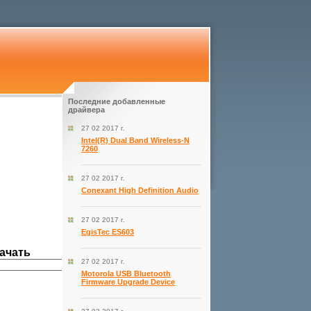
Последние добавленные
драйвера
27 02 2017 г.
Intel(R) Dual Band Wireless-N
7260
27 02 2017 г.
Conexant High Definition Audio
27 02 2017 г.
EgisTec ES603
ачать
27 02 2017 г.
Motorola USB Bluetooth
Firmware Upgrade Device