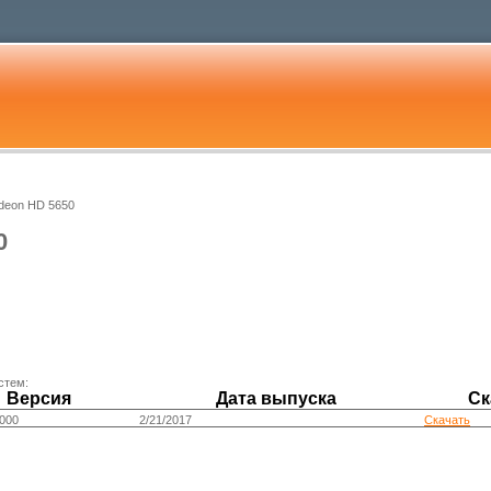
Radeon HD 5650
0
стем:
Версия
Дата выпуска
Ск
0000
2/21/2017
Скачать