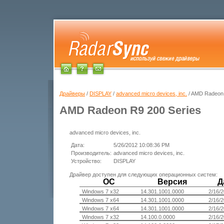
Драйверы
/
DISPLAY
/
advanced micro devices, inc.
/ AMD Radeon 
AMD Radeon R9 200 Series
advanced micro devices, inc.
Дата:
5/26/2012 10:08:36 PM
Производитель:
advanced micro devices, inc.
Устройство:
DISPLAY
Драйвер доступен для следующих операционных систем:
ОС
Версия
Д
Windows 7 x32
14.301.1001.0000
2/16/
Windows 7 x64
14.301.1001.0000
2/16/
Windows 7 x64
14.301.1001.0000
2/16/
Windows 7 x32
14.100.0.0000
2/16/