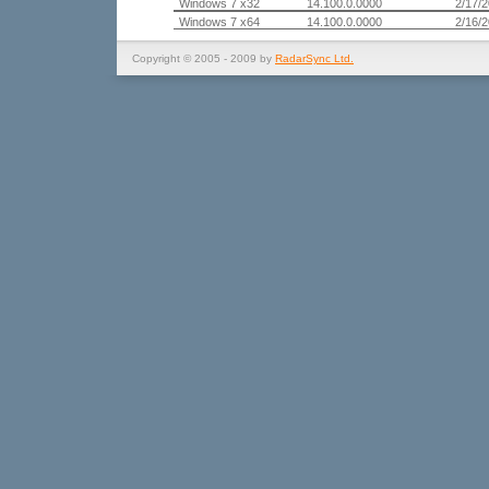
Windows 7 x32
14.100.0.0000
2/17/
Windows 7 x64
14.100.0.0000
2/16/
Copyright © 2005 - 2009 by
RadarSync Ltd.