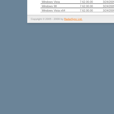
Windows Vista
7.62.00.00
3/24/200
Windows 98
7.62.00.00
3/24/200
Windows Vista x64
7.62.00.00
3/24/200
Copyright © 2005 - 2009 by
RadarSync Ltd.