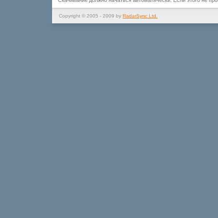
Скачивание должно начаться автоматически. Если этого не пр
Copyright © 2005 - 2009 by
RadarSync Ltd.