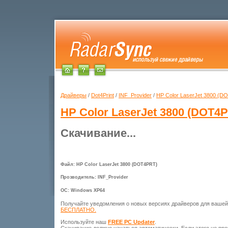
Драйверы
/
Dot4Print
/
INF_Provider
/
HP Color LaserJet 3800 (D
HP Color LaserJet 3800 (DOT4
Скачивание...
Файл: HP Color LaserJet 3800 (DOT4PRT)
Прозводитель: INF_Provider
ОС: Windows XP64
Получайте уведомления о новых версиях драйверов для ваше
БЕСПЛАТНО.
Используйте наш
FREE PC Updater
.