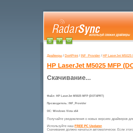
Драйверы
/
Dot4Print
/
INF_Provider
/
HP LaserJet M5025
HP LaserJet M5025 MFP (D
Скачивание...
Файл: HP LaserJet M5025 MFP (DOT4PRT)
Прозводитель: INF_Provider
ОС: Windows Vista x64
Получайте уведомления о новых версиях драйверов д
Используйте наш
FREE PC Updater
.
Скачивание должно начаться автоматически. Если этог