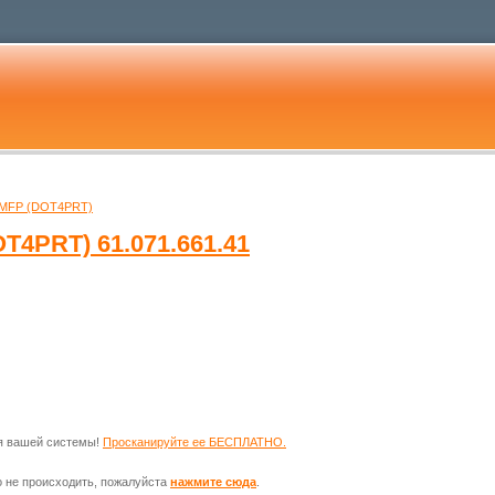
 MFP (DOT4PRT)
OT4PRT)
61.071.661.41
ля вашей системы!
Просканируйте ее БЕСПЛАТНО.
о не происходить, пожалуйста
нажмите сюда
.