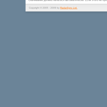
Скачивание должно начаться автоматически. Если этого не пр
Copyright © 2005 - 2009 by
RadarSync Ltd.