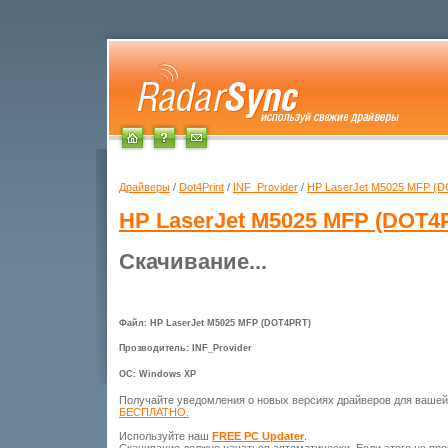
Драйверы
/
Dot4Print
/
INF_Provider
/
HP LaserJet M5025 MFP (
HP LaserJet M5025 MFP (DOT4
Скачивание...
Файл: HP LaserJet M5025 MFP (DOT4PRT)
Прозводитель: INF_Provider
ОС: Windows XP
Получайте уведомления о новых версиях драйверов для ваше
БЕСПЛАТНО.
Используйте наш
FREE PC Updater
.