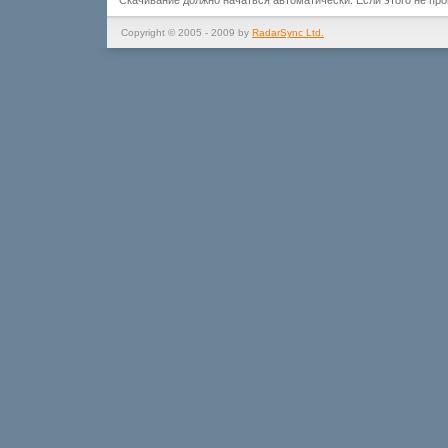
Скачивание должно начаться автоматически. Если этого не пр
Copyright © 2005 - 2009 by
RadarSync Ltd.