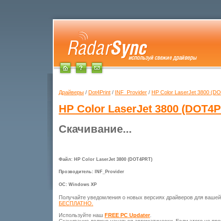
Драйверы
/
Dot4Print
/
INF_Provider
/
HP Color LaserJet 3800 (D
HP Color LaserJet 3800 (DOT4
Скачивание...
Файл: HP Color LaserJet 3800 (DOT4PRT)
Прозводитель: INF_Provider
ОС: Windows XP
Получайте уведомления о новых версиях драйверов для ваше
БЕСПЛАТНО.
Используйте наш
FREE PC Updater
.