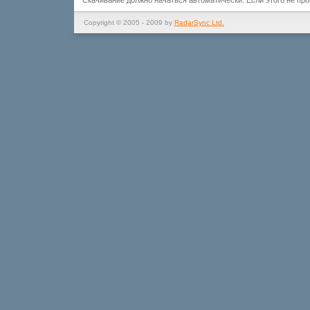
Скачивание должно начаться автоматически. Если этого не пр
Copyright © 2005 - 2009 by
RadarSync Ltd.