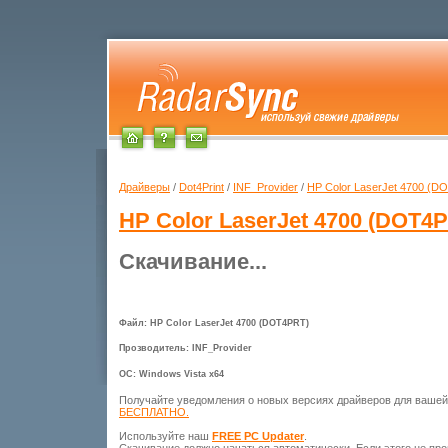
Драйверы
/
Dot4Print
/
INF_Provider
/
HP Color LaserJet 4700 (D
HP Color LaserJet 4700 (DOT4
Скачивание...
Файл: HP Color LaserJet 4700 (DOT4PRT)
Прозводитель: INF_Provider
ОС: Windows Vista x64
Получайте уведомления о новых версиях драйверов для ваше
БЕСПЛАТНО.
Используйте наш
FREE PC Updater
.