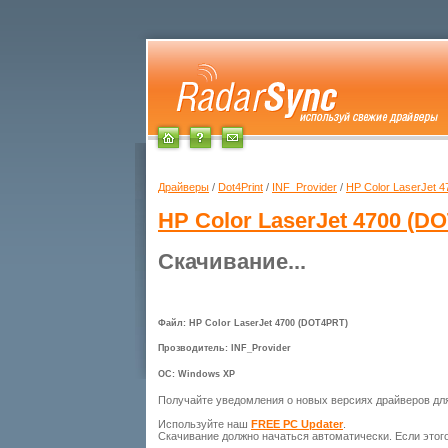
Драйверы
/
Dot4Print
/
INF_Provider
/
HP Color LaserJet 
HP Color LaserJet 4700 (D
Скачивание...
Файл: HP Color LaserJet 4700 (DOT4PRT)
Прозводитель: INF_Provider
ОС: Windows XP
Получайте уведомления о новых версиях драйверов д
Используйте наш
FREE PC Updater
.
Скачивание должно начаться автоматически. Если этог