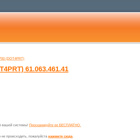
4700 (DOT4PRT)
OT4PRT)
61.063.461.41
ля вашей системы!
Просканируйте ее БЕСПЛАТНО.
о не происходить, пожалуйста
нажмите сюда
.