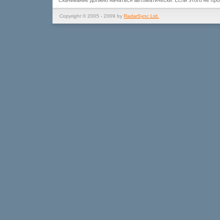
Скачивание должно начаться автоматически. Если этого не пр
Copyright © 2005 - 2009 by
RadarSync Ltd.