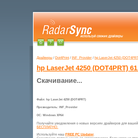
Драйверы
/
Dot4Print
/
INF_Provider
/
hp LaserJet 4250 (DOT4PR
hp LaserJet 4250 (DOT4PRT)
61
Скачивание...
Файл: hp LaserJet 4250 (DOT4PRT)
Прозводитель: INF_Provider
ОС: Windows XP64
Получайте уведомления о новых версиях драйверов для ваше
БЕСПЛАТНО.
Используйте наш
FREE PC Updater
.