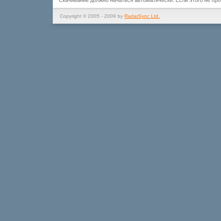
Скачивание должно начаться автоматически. Если этого не пр
Copyright © 2005 - 2009 by
RadarSync Ltd.