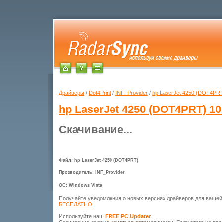
Драйверы
/
Dot4Print
/
INF_Provider
/
hp LaserJet 4250 (DOT4PR
hp LaserJet 4250 (DOT4PRT)
10.
Скачивание...
Файл: hp LaserJet 4250 (DOT4PRT)
Прозводитель: INF_Provider
ОС: Windows Vista
Получайте уведомления о новых версиях драйверов для ваше
БЕСПЛАТНО.
Используйте наш
FREE PC Updater
.