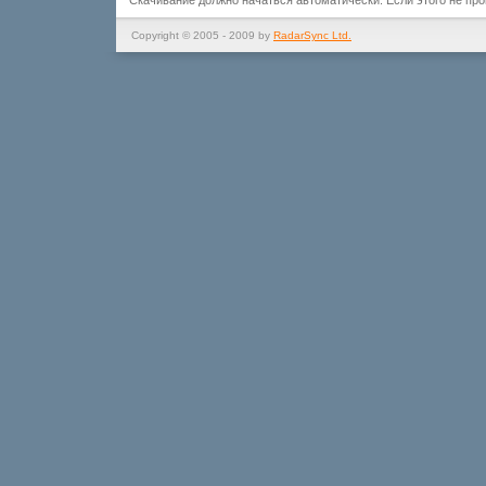
Скачивание должно начаться автоматически. Если этого не пр
Copyright © 2005 - 2009 by
RadarSync Ltd.