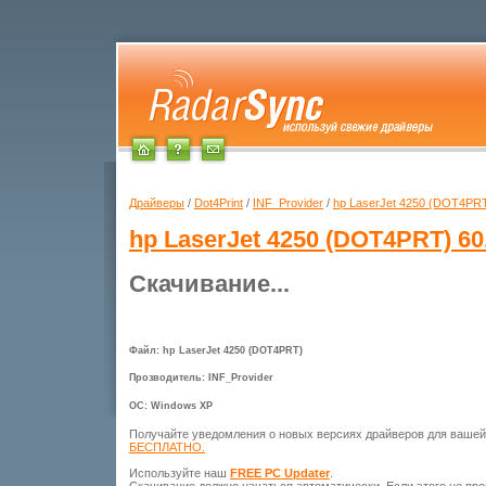
Драйверы
/
Dot4Print
/
INF_Provider
/
hp LaserJet 4250 (DOT4PR
hp LaserJet 4250 (DOT4PRT)
60
Скачивание...
Файл: hp LaserJet 4250 (DOT4PRT)
Прозводитель: INF_Provider
ОС: Windows XP
Получайте уведомления о новых версиях драйверов для ваше
БЕСПЛАТНО.
Используйте наш
FREE PC Updater
.