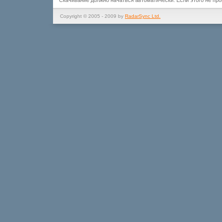
Скачивание должно начаться автоматически. Если этого не пр
Copyright © 2005 - 2009 by
RadarSync Ltd.