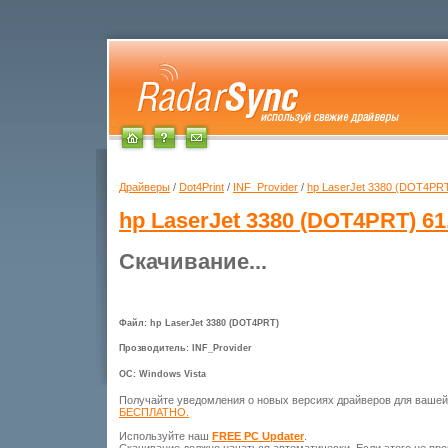
Драйверы
/
Dot4Print
/
INF_Provider
/
hp LaserJet 3380 (DOT4PR
hp LaserJet 3380 (DOT4PRT)
61
Скачивание...
Файл: hp LaserJet 3380 (DOT4PRT)
Прозводитель: INF_Provider
ОС: Windows Vista
Получайте уведомления о новых версиях драйверов для ваше
БЕСПЛАТНО.
Используйте наш
FREE PC Updater
.