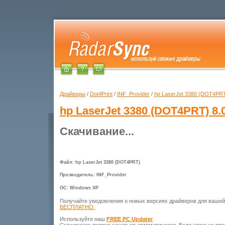
Драйверы
/
Dot4Print
/
INF_Provider
/
hp LaserJet 3380 (DOT4PR
hp LaserJet 3380 (DOT4PRT)
8.0
Скачивание...
Файл: hp LaserJet 3380 (DOT4PRT)
Прозводитель: INF_Provider
ОС: Windows XP
Получайте уведомления о новых версиях драйверов для ваше
БЕСПЛАТНО.
Используйте наш
FREE PC Updater
.