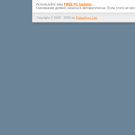
Используйте наш
FREE PC Updater
.
Скачивание должно начаться автоматически. Если этого не пр
Copyright © 2005 - 2009 by
RadarSync Ltd.