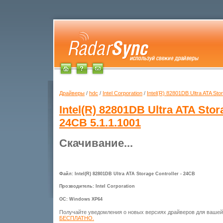
Драйверы
/
hdc
/
Intel Corporation
/
Intel(R) 82801DB Ultra ATA Sto
Intel(R) 82801DB Ultra ATA Stora
24CB
5.1.1.1001
Скачивание...
Файл: Intel(R) 82801DB Ultra ATA Storage Controller - 24CB
Прозводитель: Intel Corporation
ОС: Windows XP64
Получайте уведомления о новых версиях драйверов для ваше
БЕСПЛАТНО.