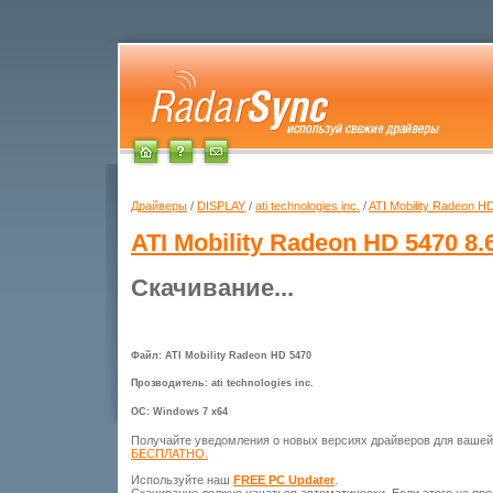
Драйверы
/
DISPLAY
/
ati technologies inc.
/
ATI Mobility Radeon H
ATI Mobility Radeon HD 5470
8.
Скачивание...
Файл: ATI Mobility Radeon HD 5470
Прозводитель: ati technologies inc.
ОС: Windows 7 x64
Получайте уведомления о новых версиях драйверов для ваше
БЕСПЛАТНО.
Используйте наш
FREE PC Updater
.