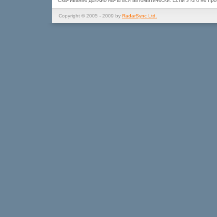
Скачивание должно начаться автоматически. Если этого не пр
Copyright © 2005 - 2009 by
RadarSync Ltd.