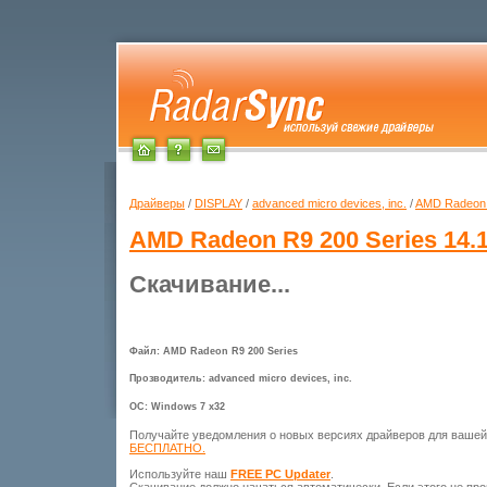
Драйверы
/
DISPLAY
/
advanced micro devices, inc.
/
AMD Radeon 
AMD Radeon R9 200 Series
14.1
Скачивание...
Файл: AMD Radeon R9 200 Series
Прозводитель: advanced micro devices, inc.
ОС: Windows 7 x32
Получайте уведомления о новых версиях драйверов для ваше
БЕСПЛАТНО.
Используйте наш
FREE PC Updater
.