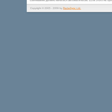
Скачивание должно начаться автоматически. Если этого не пр
Copyright © 2005 - 2009 by
RadarSync Ltd.