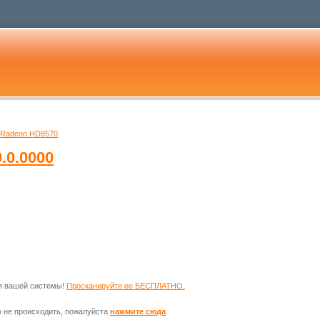
Radeon HD8570
.0.0000
ля вашей системы!
Просканируйте ее БЕСПЛАТНО.
о не происходить, пожалуйста
нажмите сюда
.