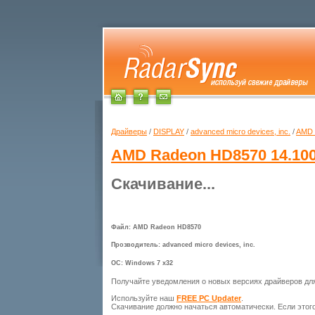
Драйверы
/
DISPLAY
/
advanced micro devices, inc.
/
AMD 
AMD Radeon HD8570
14.100
Скачивание...
Файл: AMD Radeon HD8570
Прозводитель: advanced micro devices, inc.
ОС: Windows 7 x32
Получайте уведомления о новых версиях драйверов д
Используйте наш
FREE PC Updater
.
Скачивание должно начаться автоматически. Если этог