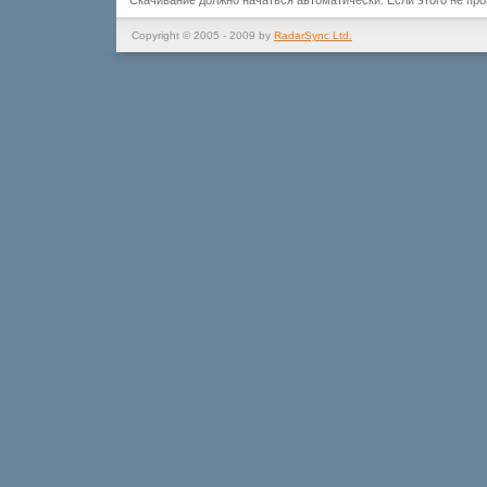
Скачивание должно начаться автоматически. Если этого не пр
Copyright © 2005 - 2009 by
RadarSync Ltd.