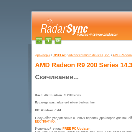
Драйверы
/
DISPLAY
/
advanced micro devices, inc.
/
AMD Radeon 
AMD Radeon R9 200 Series
14.3
Скачивание...
Файл: AMD Radeon R9 200 Series
Прозводитель: advanced micro devices, inc.
ОС: Windows 7 x64
Получайте уведомления о новых версиях драйверов для ваше
БЕСПЛАТНО.
Используйте наш
FREE PC Updater
.