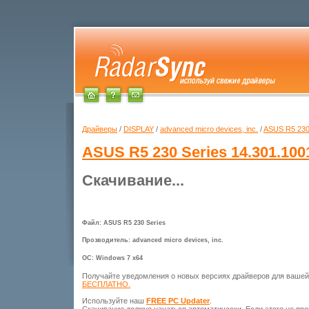
Драйверы
/
DISPLAY
/
advanced micro devices, inc.
/
ASUS R5 230
ASUS R5 230 Series
14.301.100
Скачивание...
Файл: ASUS R5 230 Series
Прозводитель: advanced micro devices, inc.
ОС: Windows 7 x64
Получайте уведомления о новых версиях драйверов для ваше
БЕСПЛАТНО.
Используйте наш
FREE PC Updater
.