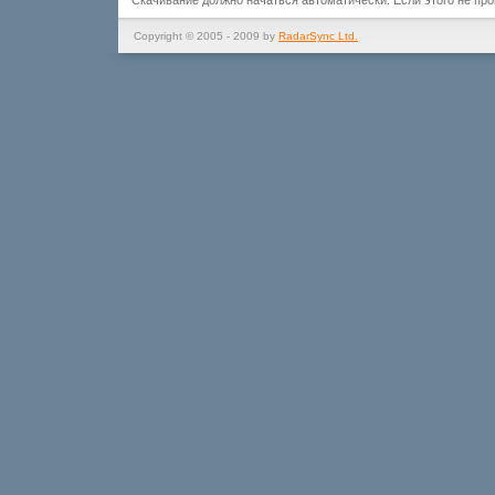
Скачивание должно начаться автоматически. Если этого не пр
Copyright © 2005 - 2009 by
RadarSync Ltd.