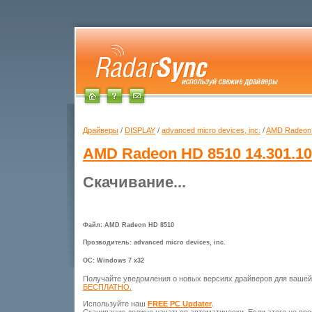
Драйверы
/
DISPLAY
/
advanced micro devices, inc.
/
AMD Radeon
AMD Radeon HD 8510
14.301.10
Скачивание...
Файл: AMD Radeon HD 8510
Прозводитель: advanced micro devices, inc.
ОС: Windows 7 x32
Получайте уведомления о новых версиях драйверов для ваше
БЕСПЛАТНО.
Используйте наш
FREE PC Updater
.