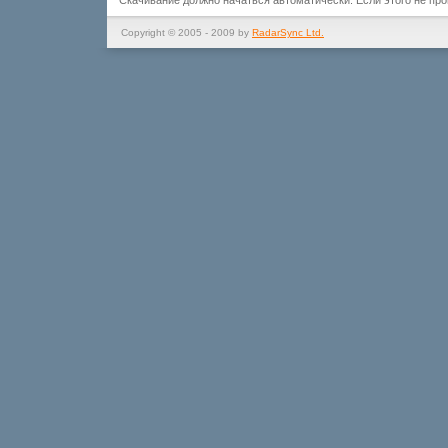
Скачивание должно начаться автоматически. Если этого не пр
Copyright © 2005 - 2009 by
RadarSync Ltd.