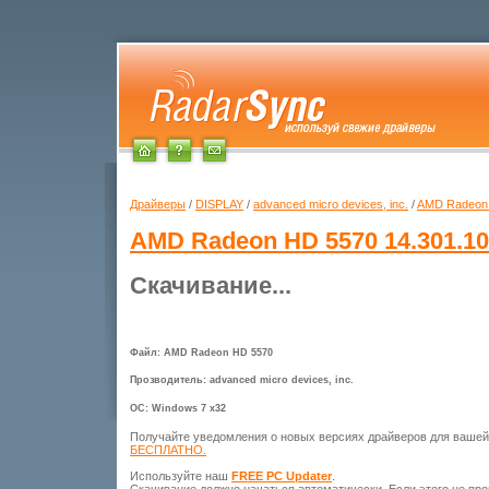
Драйверы
/
DISPLAY
/
advanced micro devices, inc.
/
AMD Radeon
AMD Radeon HD 5570
14.301.10
Скачивание...
Файл: AMD Radeon HD 5570
Прозводитель: advanced micro devices, inc.
ОС: Windows 7 x32
Получайте уведомления о новых версиях драйверов для ваше
БЕСПЛАТНО.
Используйте наш
FREE PC Updater
.