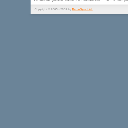
Скачивание должно начаться автоматически. Если этого не пр
Copyright © 2005 - 2009 by
RadarSync Ltd.