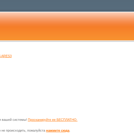
 ARES3
ля вашей системы!
Просканируйте ее БЕСПЛАТНО.
о не происходить, пожалуйста
нажмите сюда
.