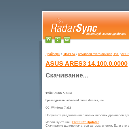
Драйверы
/
DISPLAY
/
advanced micro devices, inc.
/
ASUS
ASUS ARES3
14.100.0.0000
Скачивание...
Файл: ASUS ARES3
Прозводитель: advanced micro devices, inc.
ОС: Windows 7 x32
Получайте уведомления о новых версиях драйверов д
Используйте наш
FREE PC Updater
.
Скачивание должно начаться автоматически. Если этог