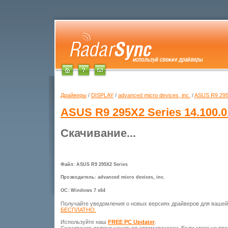
Драйверы
/
DISPLAY
/
advanced micro devices, inc.
/
ASUS R9 295
ASUS R9 295X2 Series
14.100.0
Скачивание...
Файл: ASUS R9 295X2 Series
Прозводитель: advanced micro devices, inc.
ОС: Windows 7 x64
Получайте уведомления о новых версиях драйверов для ваше
БЕСПЛАТНО.
Используйте наш
FREE PC Updater
.