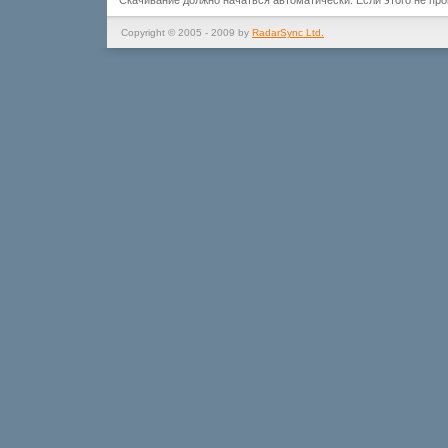
Скачивание должно начаться автоматически. Если этого не пр
Copyright © 2005 - 2009 by
RadarSync Ltd.