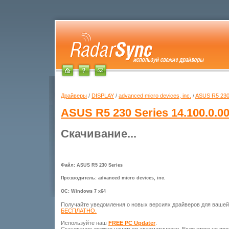
Драйверы
/
DISPLAY
/
advanced micro devices, inc.
/
ASUS R5 230
ASUS R5 230 Series
14.100.0.0
Скачивание...
Файл: ASUS R5 230 Series
Прозводитель: advanced micro devices, inc.
ОС: Windows 7 x64
Получайте уведомления о новых версиях драйверов для ваше
БЕСПЛАТНО.
Используйте наш
FREE PC Updater
.