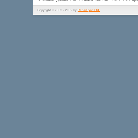
Скачивание должно начаться автоматически. Если этого не пр
Copyright © 2005 - 2009 by
RadarSync Ltd.