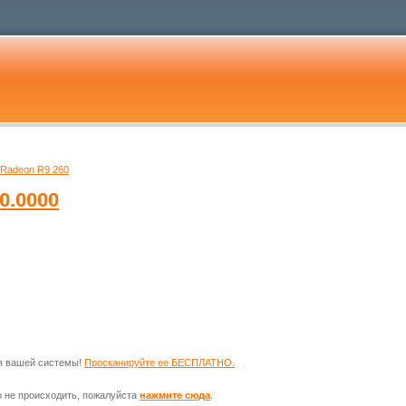
Radeon R9 260
0.0000
ля вашей системы!
Просканируйте ее БЕСПЛАТНО.
о не происходить, пожалуйста
нажмите сюда
.