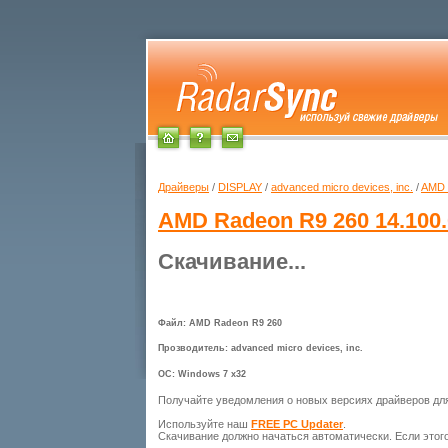
Драйверы
/
DISPLAY
/
advanced micro devices, inc.
/
AMD 
AMD Radeon R9 260
14.100.
Скачивание...
Файл: AMD Radeon R9 260
Прозводитель: advanced micro devices, inc.
ОС: Windows 7 x32
Получайте уведомления о новых версиях драйверов д
Используйте наш
FREE PC Updater
.
Скачивание должно начаться автоматически. Если этог