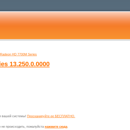
Radeon HD 7700M Series
ies
13.250.0.0000
ля вашей системы!
Просканируйте ее БЕСПЛАТНО.
о не происходить, пожалуйста
нажмите сюда
.