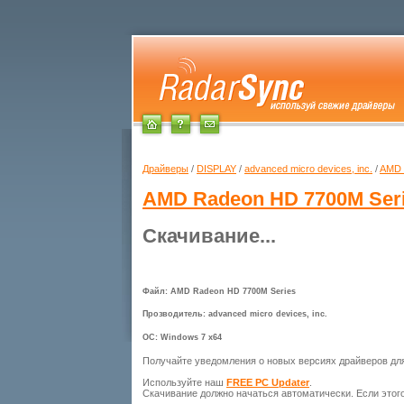
Драйверы
/
DISPLAY
/
advanced micro devices, inc.
/
AMD 
AMD Radeon HD 7700M Ser
Скачивание...
Файл: AMD Radeon HD 7700M Series
Прозводитель: advanced micro devices, inc.
ОС: Windows 7 x64
Получайте уведомления о новых версиях драйверов д
Используйте наш
FREE PC Updater
.
Скачивание должно начаться автоматически. Если этог