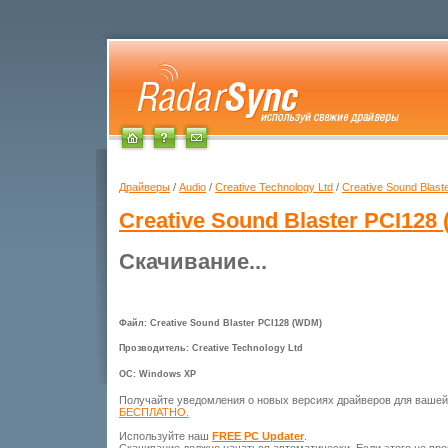
Драйверы
/
Audio
/
Creative Technology Ltd
/
Creative Sound Blas
Creative Sound Blaster PCI128
Скачивание...
Файл: Creative Sound Blaster PCI128 (WDM)
Прозводитель: Creative Technology Ltd
ОС: Windows XP
Получайте уведомления о новых версиях драйверов для ваше
БЕСПЛАТНО.
Используйте наш
FREE PC Updater
.