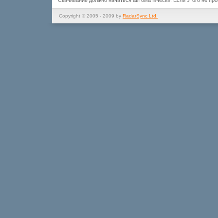
Скачивание должно начаться автоматически. Если этого не пр
Copyright © 2005 - 2009 by
RadarSync Ltd.