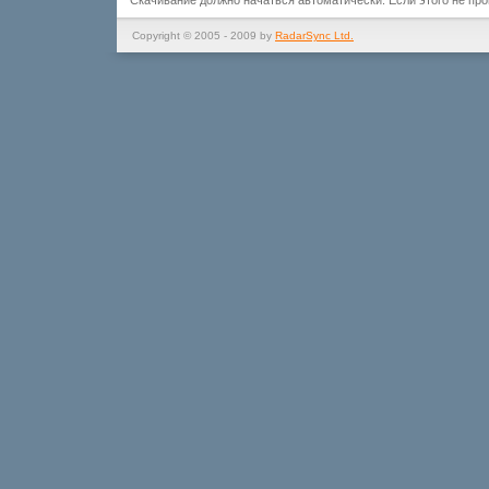
Скачивание должно начаться автоматически. Если этого не пр
Copyright © 2005 - 2009 by
RadarSync Ltd.