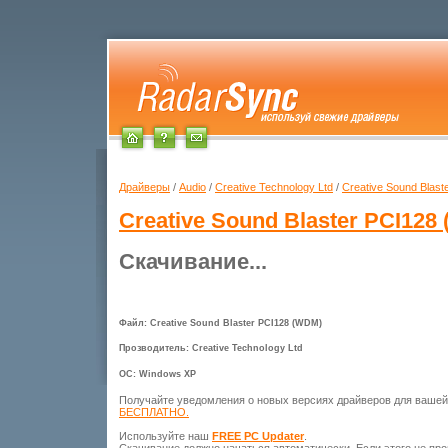
Драйверы
/
Audio
/
Creative Technology Ltd
/
Creative Sound Blas
Creative Sound Blaster PCI128
Скачивание...
Файл: Creative Sound Blaster PCI128 (WDM)
Прозводитель: Creative Technology Ltd
ОС: Windows XP
Получайте уведомления о новых версиях драйверов для ваше
БЕСПЛАТНО.
Используйте наш
FREE PC Updater
.