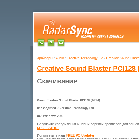
Драйверы
/
Audio
/
Creative Technology Ltd
/
Creative Sound Blas
Creative Sound Blaster PCI128
Скачивание...
Файл: Creative Sound Blaster PCI128 (WDM)
Прозводитель: Creative Technology Ltd
ОС: Windows 2000
Получайте уведомления о новых версиях драйверов для ваше
БЕСПЛАТНО.
Используйте наш
FREE PC Updater
.