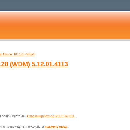
nd Blaster PCI128 (WDM)
I128 (WDM)
5.12.01.4113
ля вашей системы!
Просканируйте ее БЕСПЛАТНО.
о не происходить, пожалуйста
нажмите сюда
.