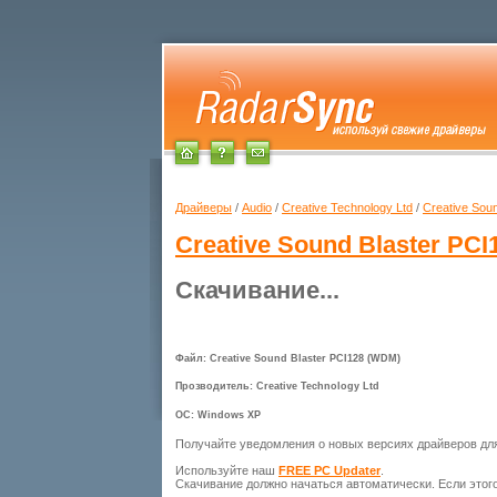
Драйверы
/
Audio
/
Creative Technology Ltd
/
Creative Sou
Creative Sound Blaster PC
Скачивание...
Файл: Creative Sound Blaster PCI128 (WDM)
Прозводитель: Creative Technology Ltd
ОС: Windows XP
Получайте уведомления о новых версиях драйверов д
Используйте наш
FREE PC Updater
.
Скачивание должно начаться автоматически. Если этог