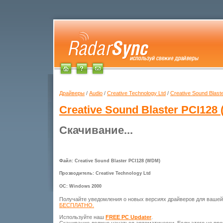
Драйверы
/
Audio
/
Creative Technology Ltd
/
Creative Sound Blas
Creative Sound Blaster PCI128
Скачивание...
Файл: Creative Sound Blaster PCI128 (WDM)
Прозводитель: Creative Technology Ltd
ОС: Windows 2000
Получайте уведомления о новых версиях драйверов для ваше
БЕСПЛАТНО.
Используйте наш
FREE PC Updater
.