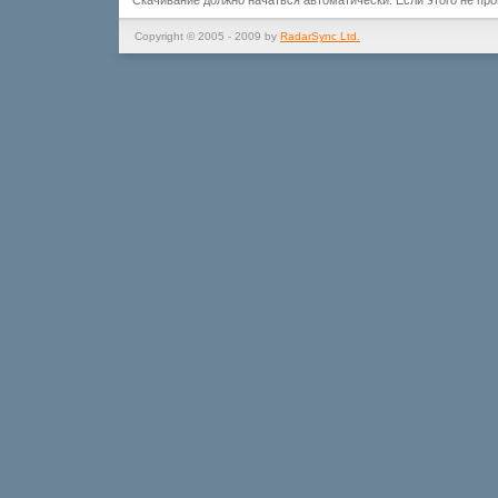
Скачивание должно начаться автоматически. Если этого не пр
Copyright © 2005 - 2009 by
RadarSync Ltd.