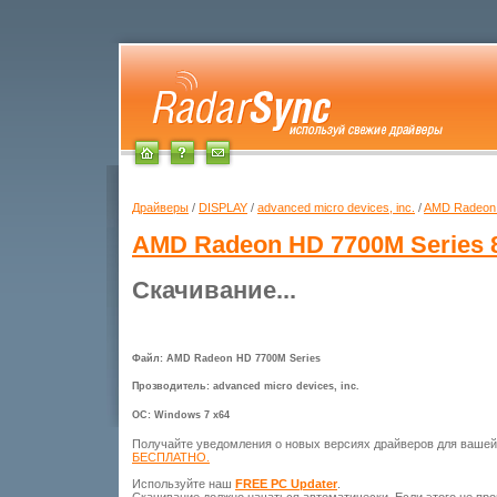
Драйверы
/
DISPLAY
/
advanced micro devices, inc.
/
AMD Radeon 
AMD Radeon HD 7700M Series
8
Скачивание...
Файл: AMD Radeon HD 7700M Series
Прозводитель: advanced micro devices, inc.
ОС: Windows 7 x64
Получайте уведомления о новых версиях драйверов для ваше
БЕСПЛАТНО.
Используйте наш
FREE PC Updater
.