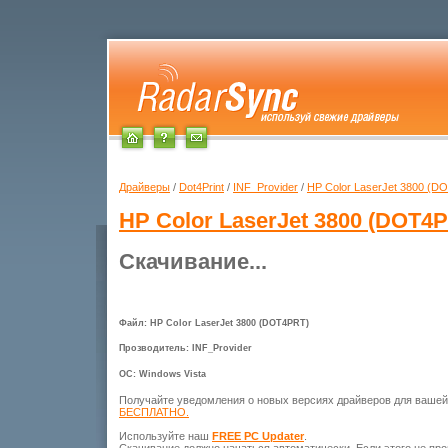
Драйверы
/
Dot4Print
/
INF_Provider
/
HP Color LaserJet 3800 (D
HP Color LaserJet 3800 (DOT4
Скачивание...
Файл: HP Color LaserJet 3800 (DOT4PRT)
Прозводитель: INF_Provider
ОС: Windows Vista
Получайте уведомления о новых версиях драйверов для ваше
БЕСПЛАТНО.
Используйте наш
FREE PC Updater
.