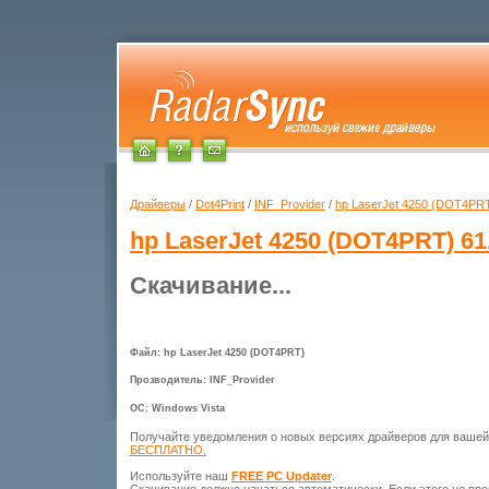
Драйверы
/
Dot4Print
/
INF_Provider
/
hp LaserJet 4250 (DOT4PR
hp LaserJet 4250 (DOT4PRT)
61
Скачивание...
Файл: hp LaserJet 4250 (DOT4PRT)
Прозводитель: INF_Provider
ОС: Windows Vista
Получайте уведомления о новых версиях драйверов для ваше
БЕСПЛАТНО.
Используйте наш
FREE PC Updater
.