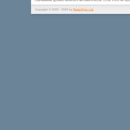
Скачивание должно начаться автоматически. Если этого не пр
Copyright © 2005 - 2009 by
RadarSync Ltd.