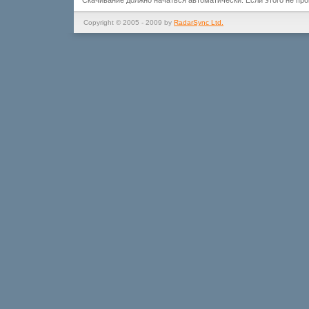
Скачивание должно начаться автоматически. Если этого не пр
Copyright © 2005 - 2009 by
RadarSync Ltd.