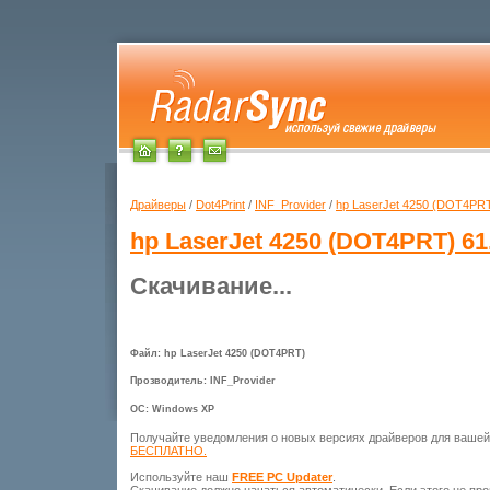
Драйверы
/
Dot4Print
/
INF_Provider
/
hp LaserJet 4250 (DOT4PR
hp LaserJet 4250 (DOT4PRT)
61
Скачивание...
Файл: hp LaserJet 4250 (DOT4PRT)
Прозводитель: INF_Provider
ОС: Windows XP
Получайте уведомления о новых версиях драйверов для ваше
БЕСПЛАТНО.
Используйте наш
FREE PC Updater
.