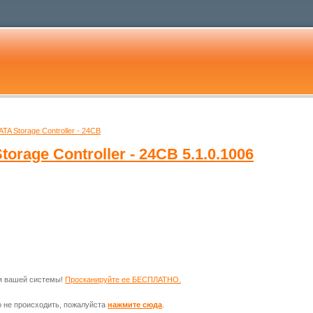
 ATA Storage Controller - 24CB
Storage Controller - 24CB
5.1.0.1006
ля вашей системы!
Просканируйте ее БЕСПЛАТНО.
о не происходить, пожалуйста
нажмите сюда
.