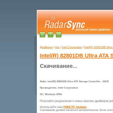
Драйверы
/
hdc
/
Intel Corporation
/
Intel(R) 82801DB Ultra
Intel(R) 82801DB Ultra ATA 
Скачивание...
Файл: Intel(R) 82801DB Ultra ATA Storage Controller - 24CB
Прозводитель: Intel Corporation
ОС: Windows XP64
Получайте уведомления о новых версиях драйверов д
Используйте наш
FREE PC Updater
.
Скачивание должно начаться автоматически. Если этог